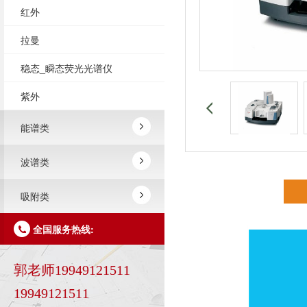
红外
拉曼
稳态_瞬态荧光光谱仪
紫外
能谱类
波谱类
吸附类
全国服务热线:
郭老师19949121511
19949121511