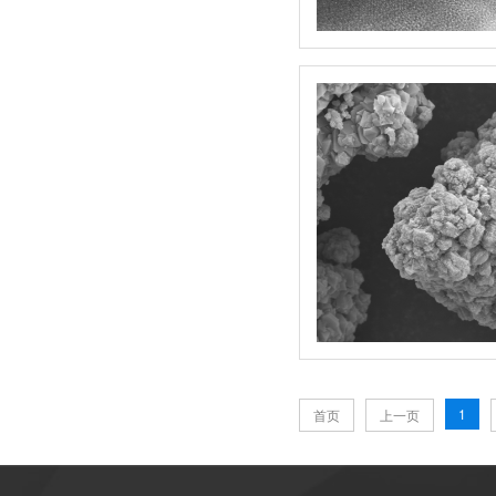
1
首页
上一页