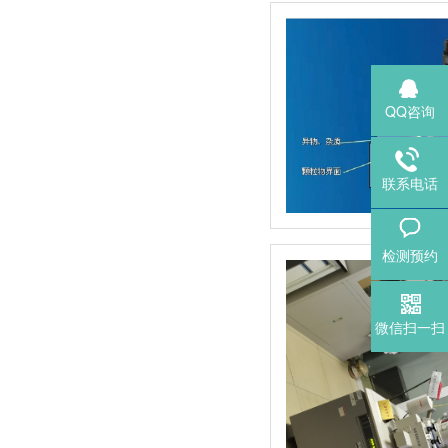
QQ咨询
联系电话
检测预约
微信扫一扫