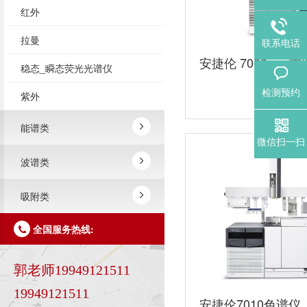
红外
拉曼
联系电话
安捷伦 7000c 三
稳态_瞬态荧光光谱仪
联用仪
检测预约
紫外
能谱类
微信扫一扫
波谱类
吸附类
全国服务热线:
郭老师19949121511
19949121511
安捷伦7010色谱仪