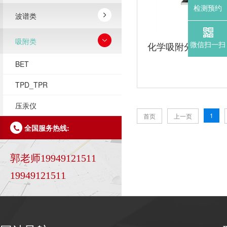
检测预约
波谱类
吸附类
微信扫一扫
化学吸附分析仪TPD
BET
TPD_TPR
压汞仪
1
首页
上一页
全国服务热线:
郭老师19949121511
19949121511