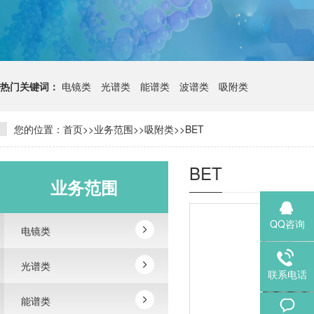
热门关键词：
电镜类
光谱类
能谱类
波谱类
吸附类
您的位置：
首页
>>
业务范围
>>
吸附类
>>
BET
BET
业务范围
QQ咨询
电镜类
光谱类
联系电话
能谱类