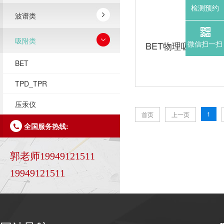
检测预约
波谱类
吸附类
微信扫一扫
BET物理吸附仪
BET
TPD_TPR
压汞仪
1
首页
上一页
全国服务热线:
郭老师19949121511
19949121511